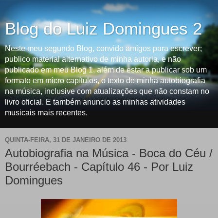
Blog do Luiz Domingues 2
Neste meu segundo Blog, convido amigos para escrever;
publico material alternativo de minha autoria, e não
publicado em meu Blog 1, além de estar a publicar sob um
formato em micro capítulos, o texto de minha autobiografia
na música, inclusive com atualizações que não constam no
livro oficial. E também anuncio as minhas atividades
musicais mais recentes.
QUINTA-FEIRA, 31 DE JANEIRO DE 2013
Autobiografia na Música - Boca do Céu /
Bourréebach - Capítulo 46 - Por Luiz
Domingues