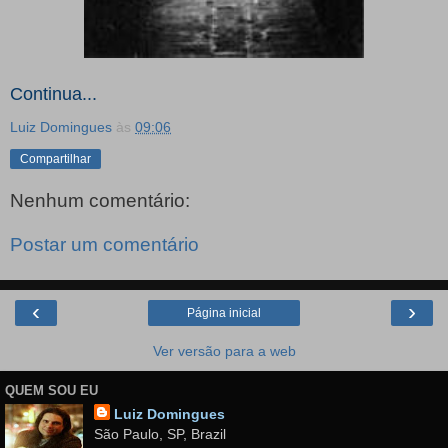
Continua...
Luiz Domingues
às
09:06
Compartilhar
Nenhum comentário:
Postar um comentário
‹
›
Página inicial
Ver versão para a web
QUEM SOU EU
Luiz Domingues
São Paulo, SP, Brazil