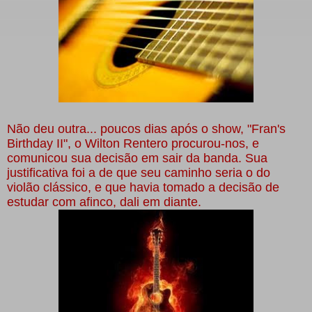
Não deu outra... poucos dias após o show, "Fran's
Birthday II", o Wilton Rentero procurou-nos, e
comunicou sua decisão em sair da banda. Sua
justificativa foi a de que seu caminho seria o do
violão clássico, e que havia tomado a decisão de
estudar com afinco, dali em diante.