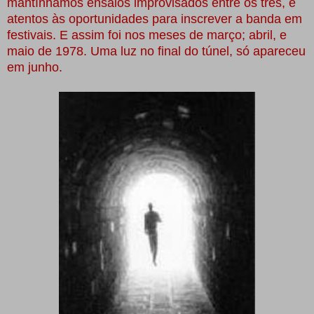
mantínhamos ensaios improvisados entre os três, e
atentos às oportunidades para inscrever a banda em
festivais. E assim foi nos meses de março; abril, e
maio de 1978. Uma luz no final do túnel, só apareceu
em junho.